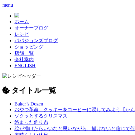
menu
ホーム
オーナーブログ
レシピ
パパジョンズブログ
ショッピング
店舗一覧
会社案内
ENGLISH
タイトル一覧
Baker’s Dozen
おやつ革命！クッキーをコーヒーに浸してみよう【かん
ゾクッとするクリスマス
絡まった釣り糸
絵が描けたらいいなと思いながら、描けないと信じて何
素晴らしい休日。