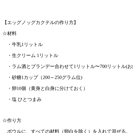
【エッグノッグカクテルの作り方】
☆材料
・牛乳1リットル
・生クリーム 1リットル
・ラム酒とブランデー合わせて1リットル〜700リットル(お
・砂糖1カップ（200～250グラム位)
・卵10個（黄身と白身に分けておく）
・塩 ひとつまみ
☆作り方
ボウルに、すべての材料（卵白を除く）を入れて混ぜる。