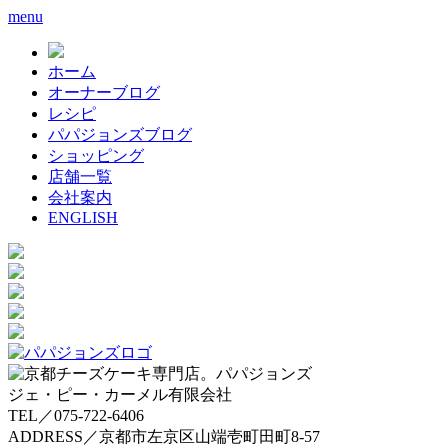
menu
ホーム
オーナーブログ
レシピ
パパジョンズブログ
ショッピング
店舗一覧
会社案内
ENGLISH
ジェ・ピー・カーメル有限会社
TEL／075-722-6406
ADDRESS／京都市左京区山端壱町田町8-57